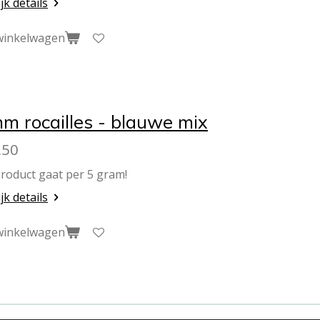
jk details
winkelwagen
m rocailles - blauwe mix
,50
product gaat per 5 gram!
jk details
winkelwagen