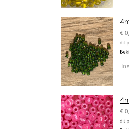
4m
€ 0
dit 
Beki
In 
4m
€ 0
dit 