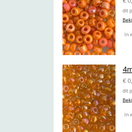
€ 0
dit 
Beki
In 
4m
€ 0
dit 
Beki
In 