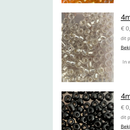
4m
€ 0
dit 
Beki
In 
4m
€ 0
dit 
Beki