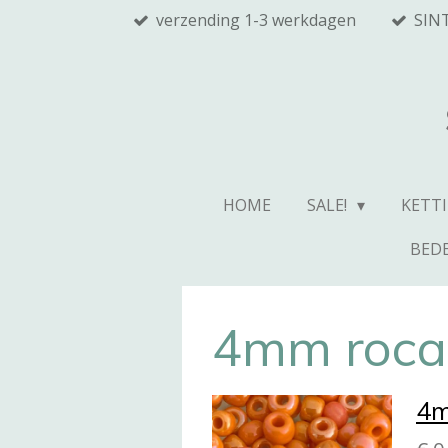
verzending 1-3 werkdagen
SINT
Ga
direct
naar
de
hoofdinhoud
HOME
SALE!
KETTI
BED
4mm rocai
4m