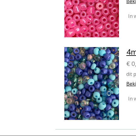
Beki
In 
4m
€ 0
dit 
Beki
In 