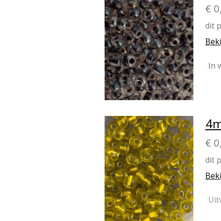
€ 0
dit 
Beki
In 
4m
€ 0
dit 
Beki
Uit