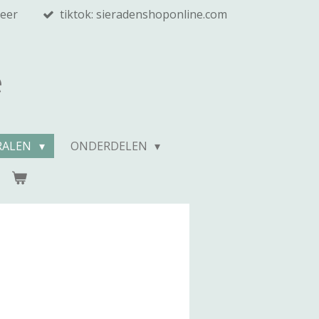
meer
tiktok: sieradenshoponline.com
e
RALEN
ONDERDELEN