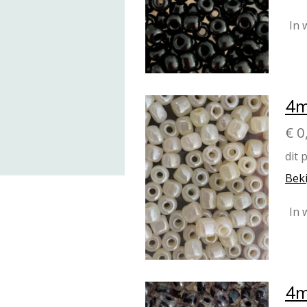
In 
4m
€ 0
dit 
Beki
In 
4m