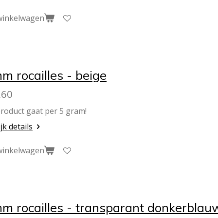
winkelwagen
m rocailles - beige
,60
product gaat per 5 gram!
jk details
winkelwagen
m rocailles - transparant donkerblau