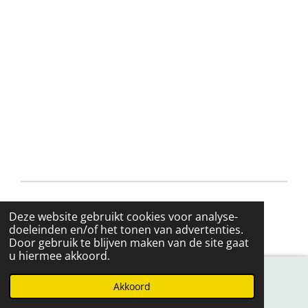
© 2022 - 2026 sieradenshop-online
Deze website gebruikt cookies voor analyse-
Powered by
JouwWeb
doeleinden en/of het tonen van advertenties.
Door gebruik te blijven maken van de site gaat
u hiermee akkoord.
Akkoord
E-mailadres