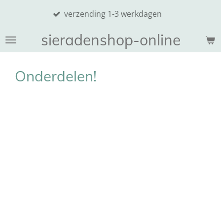
SINT
Ga
verzending 1-3 werkdagen
7,50
direct
naar
sieradenshop-online
de
hoofdinhoud
Onderdelen!