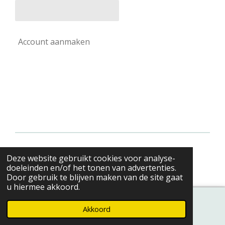
Account aanmaken
© 2022 - 2026 sieradenshop-online
Deze website gebruikt cookies voor analyse-
Powered by
JouwWeb
doeleinden en/of het tonen van advertenties.
Door gebruik te blijven maken van de site gaat
u hiermee akkoord.
Akkoord
E-mailadres