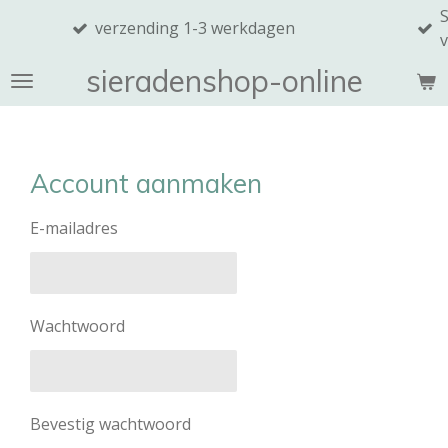
SINTERKLAAS
Ga
verzending 1-3 werkdagen
van 7,50 of 
direct
naar
sieradenshop-online
de
hoofdinhoud
Account aanmaken
E-mailadres
Wachtwoord
Bevestig wachtwoord