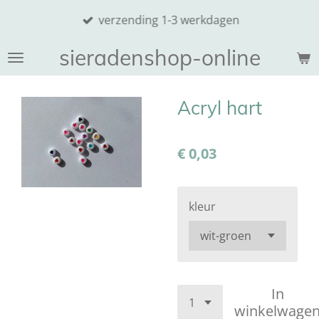
Ga
verzending 1-3 werkdagen
direct
naar
sieradenshop-online
de
hoofdinhoud
Acryl hart
€ 0,03
kleur
In
winkelwage