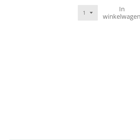
In
winkelwage