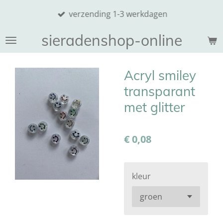
Ga
verzending 1-3 werkdagen
direct
naar
sieradenshop-online
de
hoofdinhoud
Acryl smiley
transparant
met glitter
€ 0,08
kleur