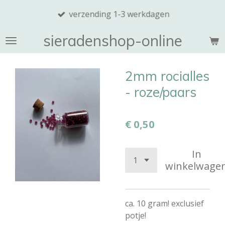
Ga
verzending 1-3 werkdagen
direct
naar
sieradenshop-online
de
hoofdinhoud
2mm rocialles
- roze/paars
€ 0,50
In
winkelwage
ca. 10 gram! exclusief
potje!