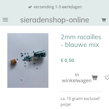
Ga
verzending 1-3 werkdagen
direct
naar
sieradenshop-online
de
hoofdinhoud
2mm rocailles
- blauwe mix
€ 0,50
In
winkelwagen
ca. 10 gram! exclusief
potje!