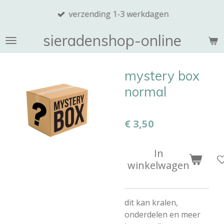
Ga
verzending 1-3 werkdagen
direct
naar
sieradenshop-online
de
hoofdinhoud
mystery box
normal
€ 3,50
In
winkelwagen
dit kan kralen,
onderdelen en meer