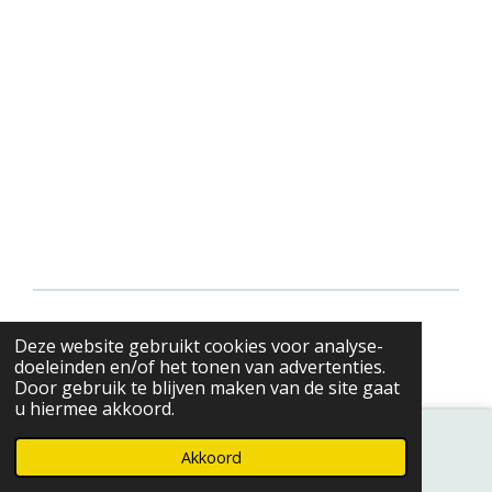
© 2022 - 2026 sieradenshop-online
Deze website gebruikt cookies voor analyse-
Powered by
JouwWeb
doeleinden en/of het tonen van advertenties.
Door gebruik te blijven maken van de site gaat
u hiermee akkoord.
Akkoord
E-mailadres