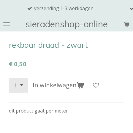
SINTERK
Ga
verzending 1-3 werkdagen
van 7,50
direct
naar
sieradenshop-online
de
hoofdinhoud
rekbaar draad - zwart
€ 0,50
In winkelwagen
dit product gaat per meter