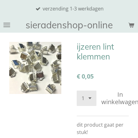
Ga
verzending 1-3 werkdagen
direct
naar
sieradenshop-online
de
hoofdinhoud
ijzeren lint
klemmen
€ 0,05
In
winkelwage
dit product gaat per
stuk!