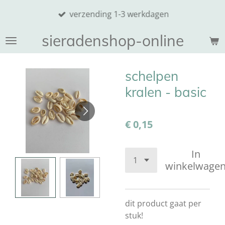
Ga
verzending 1-3 werkdagen
direct
naar
sieradenshop-online
de
hoofdinhoud
schelpen
kralen - basic
€ 0,15
In
winkelwage
dit product gaat per
stuk!